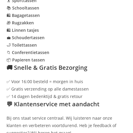
🏋
Sporttassen
📚
Schooltassen
🛍
Bagagetassen
🎁
Rugzakken
🛍
Linnen tasjes
💼
Schoudertassen
🛁
Toilettassen
📁
Conferentietassen
📦
Papieren tassen
🚚 Snelle & Gratis Bezorging
✅ Voor 16:00 besteld = morgen in huis
✅ Gratis verzending op alle damestassen
✅ 14 dagen bedenktijd & gratis retour
💬 Klantenservice met aandacht
Bij ons staat service centraal. Wij luisteren naar onze
klanten en verbeteren voortdurend. Heb je feedback of
suggesties? Wij horen het graag!