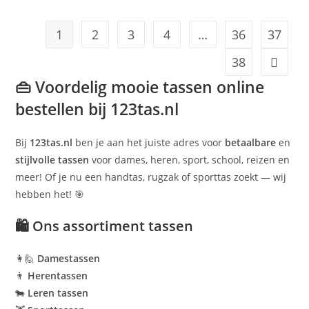
1
2
3
4
…
36
37
38
👜 Voordelig mooie tassen online
bestellen bij 123tas.nl
Bij
123tas.nl
ben je aan het juiste adres voor
betaalbare
en
stijlvolle tassen
voor dames, heren, sport, school, reizen en
meer! Of je nu een handtas, rugzak of sporttas zoekt — wij
hebben het! 🎯
🛍 Ons assortiment tassen
👩‍🙋
Damestassen
👨
Herentassen
🐄
Leren tassen