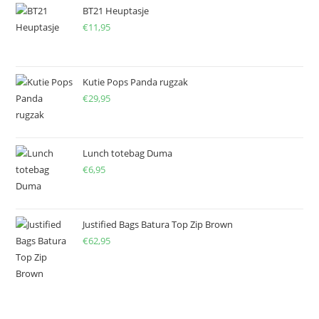
BT21 Heuptasje
€
11,95
Kutie Pops Panda rugzak
€
29,95
Lunch totebag Duma
€
6,95
Justified Bags Batura Top Zip Brown
€
62,95