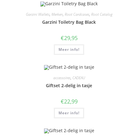
Garzini Wallets
,
Merken
,
Root Cardcases
,
Root Catalog
Garzini Toiletry Bag Black
€
29,95
Meer info!
accessoires
,
CADEAU
Giftset 2-delig in tasje
€
22,99
Meer info!