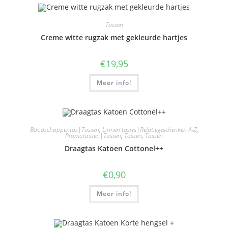
Tassen
Creme witte rugzak met gekleurde hartjes
€
19,95
Meer info!
Boodschappentas|Tassen
,
Linnen tasjes|Relatiegeschenken A-Z
,
Promotassen|Tassen
,
Tassen
,
Tassen
Draagtas Katoen Cottonel++
€
0,90
Meer info!