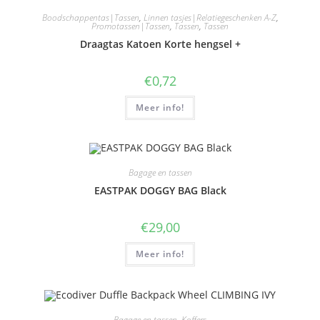
Boodschappentas|Tassen
,
Linnen tasjes|Relatiegeschenken A-Z
,
Promotassen|Tassen
,
Tassen
,
Tassen
Draagtas Katoen Korte hengsel +
€
0,72
Meer info!
Bagage en tassen
EASTPAK DOGGY BAG Black
€
29,00
Meer info!
Bagage en tassen
,
Koffers