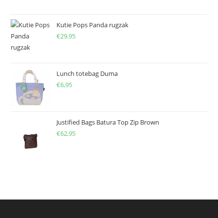
Kutie Pops Panda rugzak
€
29,95
Lunch totebag Duma
€
6,95
Justified Bags Batura Top Zip Brown
€
62,95