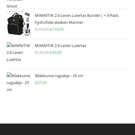
MIMMTI® 2.0 Leren Luiertas Bundel | + 3-Pack
hydrofiele doeken Marmer
€
219,00
Oorspronkelijke
€
119,95
Huidige
prijs
prijs
was:
is:
MIMMTI® 2.0 Leren Luiertas
€219,00.
€119,95.
€
149,95
Oorspronkelijke
€
99,95
Huidige
prijs
prijs
was:
is:
€149,95.
€99,95.
Rilakkuma rugzakje - 25 cm
€
27,95