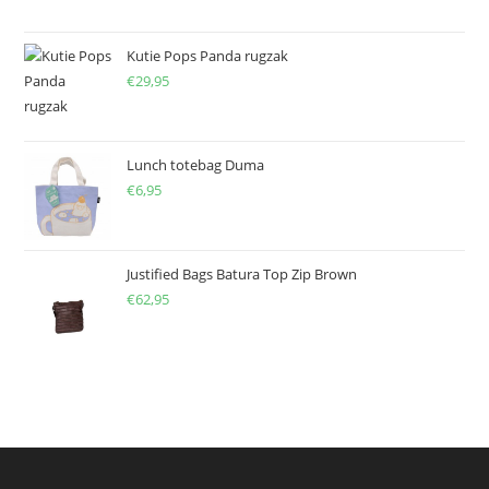
Kutie Pops Panda rugzak
€
29,95
Lunch totebag Duma
€
6,95
Justified Bags Batura Top Zip Brown
€
62,95