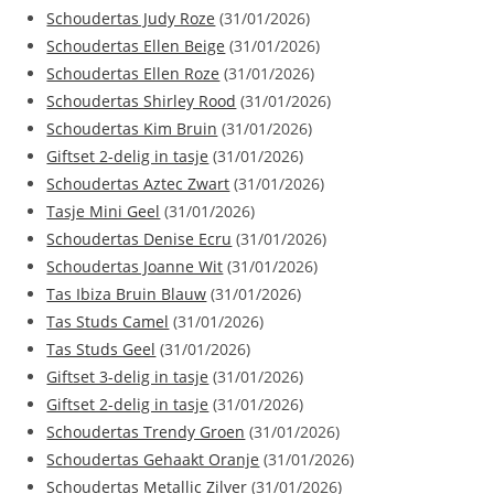
Schoudertas Judy Roze
(31/01/2026)
Schoudertas Ellen Beige
(31/01/2026)
Schoudertas Ellen Roze
(31/01/2026)
Schoudertas Shirley Rood
(31/01/2026)
Schoudertas Kim Bruin
(31/01/2026)
Giftset 2-delig in tasje
(31/01/2026)
Schoudertas Aztec Zwart
(31/01/2026)
Tasje Mini Geel
(31/01/2026)
Schoudertas Denise Ecru
(31/01/2026)
Schoudertas Joanne Wit
(31/01/2026)
Tas Ibiza Bruin Blauw
(31/01/2026)
Tas Studs Camel
(31/01/2026)
Tas Studs Geel
(31/01/2026)
Giftset 3-delig in tasje
(31/01/2026)
Giftset 2-delig in tasje
(31/01/2026)
Schoudertas Trendy Groen
(31/01/2026)
Schoudertas Gehaakt Oranje
(31/01/2026)
Schoudertas Metallic Zilver
(31/01/2026)