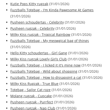
Kutie Pops Kitty rugzak
(31/01/2026)
Fuzzballs Totebag - I'm Kinda Pawesome At Games
(31/01/2026)
Pusheen schoudertas - Celebrity
(31/01/2026)
Pusheen rugzak - Celebrity
(31/01/2026)
Milky Kiss rugzak - Tropical Rainbow
(31/01/2026)
Fuzzballs Totebag - My meowgical bag of things
(31/01/2026)
Hello Kitty schoudertas - Girl Gang
(31/01/2026)
Milky Kiss rugzak Lovely Girls Club
(31/01/2026)
Fuzzballs Totebag - I licked it it's mine now
(31/01/2026)
Fuzzballs Totebag - Wild about shopping
(31/01/2026)
Fuzzballs Totebag - How to dissapoint a cat
(31/01/2026)
Milky Kiss Rugzak - True Blue
(31/01/2026)
Totebag - Sailor Cat roze
(31/01/2026)
Molang rugzak - Cupcake
(31/01/2026)
Pusheen rugzak - Purrfect
(31/01/2026)
Pusheen rugzak - Nap Club
(31/01/2026)