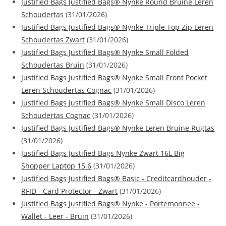
Justified Bags Justified Bags® Nynke Round Bruine Leren
Schoudertas
(31/01/2026)
Justified Bags Justified Bags® Nynke Triple Top Zip Leren
Schoudertas Zwart
(31/01/2026)
Justified Bags Justified Bags® Nynke Small Folded
Schoudertas Bruin
(31/01/2026)
Justified Bags Justified Bags® Nynke Small Front Pocket
Leren Schoudertas Cognac
(31/01/2026)
Justified Bags Justified Bags® Nynke Small Disco Leren
Schoudertas Cognac
(31/01/2026)
Justified Bags Justified Bags® Nynke Leren Bruine Rugtas
(31/01/2026)
Justified Bags Justified Bags Nynke Zwart 16L Big
Shopper Laptop 15.6
(31/01/2026)
Justified Bags Justified Bags® Basic - Creditcardhouder -
RFID - Card Protector - Zwart
(31/01/2026)
Justified Bags Justified Bags® Nynke - Portemonnee -
Wallet - Leer - Bruin
(31/01/2026)