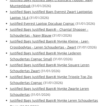
Muntgeldvak
(31/01/2026)
Justified Bags Justified Bags Everest Zwart Laptoptas
Laptop 16.4
(31/01/2026)
Justified Everest Laptop Docubag Cognac
(31/01/2026)
Justified Bags Justified Bags® - Chantal Shopper -
Schoudertas - Navy Blauw
(31/01/2026)
Justified Bags Justified Bags® Nynke Kleine - Leer-
Crossbodytas - Leren Schoudertas - Zwart
(31/01/2026)
Justified Bags Justified Bags® Nynke Lederen
Schoudertas Cognac Small
(31/01/2026)
Justified Bags Justified Bags® Nynke Square Leren
Schoudertas Zwart
(31/01/2026)
Justified Bags Justified Bags® Nynke Tripple Top Zip
Schoudertas Cognac
(31/01/2026)
Justified Bags Justified Bags® Nynke Zwarte Leren
Schoudertas
(31/01/2026)
Justified Bags Justified Bags® Nynke Leren Schoudertas