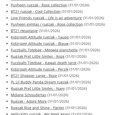
Pusheen rugzak - Rose collection
(31/01/2026)
BT21 rugzak - Cool Collection
(31/01/2026)
Line Friends rugzak - Life is an adventure
(31/01/2026)
Pusheen gymtas / rugzak - Rose collection
(31/01/2026)
BT21 Heuptasje
(31/01/2026)
Kidzroom Attitude rugzak - Taupe
(31/01/2026)
Kidzroom Attitude rugzak - Blauw
(31/01/2026)
Fuzzballs Totebag - Meowja planchette
(31/01/2026)
Rugzak Pret Little Smiles - Roze
(31/01/2026)
Fuzzballs Totebag - Kawaii death tarot
(31/01/2026)
Kidzroom Attitude rugzak - Perzik
(31/01/2026)
BT21 Shopper Large - Roze
(31/01/2026)
PL Lil Buddy Panda Dream rugzak
(31/01/2026)
Rugzak Pret Little Smiles - Navy
(31/01/2026)
Molang Schoudertas
(31/01/2026)
Rugzak - Adore More
(31/01/2026)
Rugzak Rise and Shine - Panter
(31/01/2026)
Hello Kitty rugzak - We Meet Again
(31/01/2026)