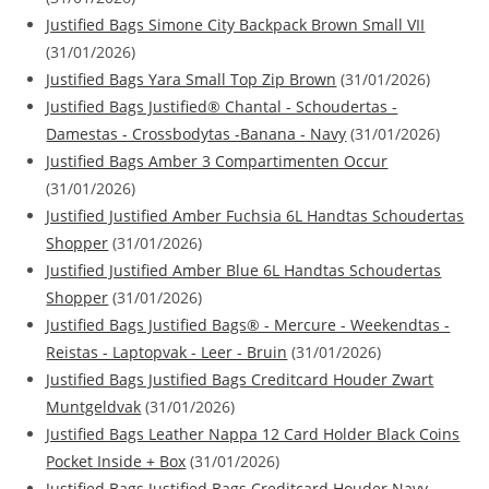
Justified Bags Simone City Backpack Brown Small VII
(31/01/2026)
Justified Bags Yara Small Top Zip Brown
(31/01/2026)
Justified Bags Justified® Chantal - Schoudertas -
Damestas - Crossbodytas -Banana - Navy
(31/01/2026)
Justified Bags Amber 3 Compartimenten Occur
(31/01/2026)
Justified Justified Amber Fuchsia 6L Handtas Schoudertas
Shopper
(31/01/2026)
Justified Justified Amber Blue 6L Handtas Schoudertas
Shopper
(31/01/2026)
Justified Bags Justified Bags® - Mercure - Weekendtas -
Reistas - Laptopvak - Leer - Bruin
(31/01/2026)
Justified Bags Justified Bags Creditcard Houder Zwart
Muntgeldvak
(31/01/2026)
Justified Bags Leather Nappa 12 Card Holder Black Coins
Pocket Inside + Box
(31/01/2026)
Justified Bags Justified Bags Creditcard Houder Navy