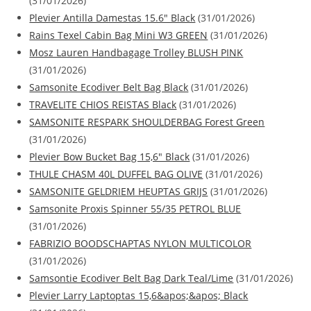
(31/01/2026)
Plevier Antilla Damestas 15.6" Black
(31/01/2026)
Rains Texel Cabin Bag Mini W3 GREEN
(31/01/2026)
Mosz Lauren Handbagage Trolley BLUSH PINK
(31/01/2026)
Samsonite Ecodiver Belt Bag Black
(31/01/2026)
TRAVELITE CHIOS REISTAS Black
(31/01/2026)
SAMSONITE RESPARK SHOULDERBAG Forest Green
(31/01/2026)
Plevier Bow Bucket Bag 15,6" Black
(31/01/2026)
THULE CHASM 40L DUFFEL BAG OLIVE
(31/01/2026)
SAMSONITE GELDRIEM HEUPTAS GRIJS
(31/01/2026)
Samsonite Proxis Spinner 55/35 PETROL BLUE
(31/01/2026)
FABRIZIO BOODSCHAPTAS NYLON MULTICOLOR
(31/01/2026)
Samsontie Ecodiver Belt Bag Dark Teal/Lime
(31/01/2026)
Plevier Larry Laptoptas 15,6&apos;&apos; Black