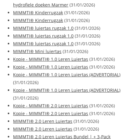
hydrofiele doeken Marmer
(31/01/2026)
MIMMTI® Kinderrugzak
(31/01/2026)
MIMMTI® Kinderrugzak
(31/01/2026)
MIMMTI® luiertas rugzak 1.0
(31/01/2026)
MIMMTI® luiertas rugzak 1.0
(31/01/2026)
MIMMTI® luiertas rugzak 1.0
(31/01/2026)
MIMMTI® Mini luiertas
(31/01/2026)
Kopie - MIMMTI® 1.0 Leren Luiertas
(31/01/2026)
Kopie - MIMMTI® 1.0 Leren Luiertas
(31/01/2026)
Kopie - MIMMTI® 1.0 Leren Luiertas (ADVERTORIAL)
(31/01/2026)
Kopie - MIMMTI® 1.0 Leren Luiertas (ADVERTORIAL)
(31/01/2026)
Kopie - MIMMTI® 2.0 Leren Luiertas
(31/01/2026)
Kopie - MIMMTI® 2.0 Leren Luiertas
(31/01/2026)
MIMMTI® 2.0 Leren Luiertas
(31/01/2026)
MIMMTI® 2.0 Leren Luiertas
(31/01/2026)
MIMMTI® 2.0 Leren Luiertas Bundel | + 3-Pack