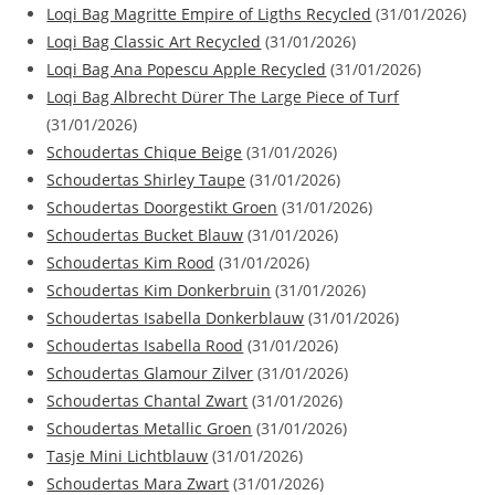
Loqi Bag Magritte Empire of Ligths Recycled
(31/01/2026)
Loqi Bag Classic Art Recycled
(31/01/2026)
Loqi Bag Ana Popescu Apple Recycled
(31/01/2026)
Loqi Bag Albrecht Dürer The Large Piece of Turf
(31/01/2026)
Schoudertas Chique Beige
(31/01/2026)
Schoudertas Shirley Taupe
(31/01/2026)
Schoudertas Doorgestikt Groen
(31/01/2026)
Schoudertas Bucket Blauw
(31/01/2026)
Schoudertas Kim Rood
(31/01/2026)
Schoudertas Kim Donkerbruin
(31/01/2026)
Schoudertas Isabella Donkerblauw
(31/01/2026)
Schoudertas Isabella Rood
(31/01/2026)
Schoudertas Glamour Zilver
(31/01/2026)
Schoudertas Chantal Zwart
(31/01/2026)
Schoudertas Metallic Groen
(31/01/2026)
Tasje Mini Lichtblauw
(31/01/2026)
Schoudertas Mara Zwart
(31/01/2026)