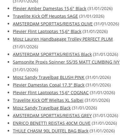
(31/01/2026)
Plevier Amber Damestas 15,6" Black
(31/01/2026)
Travelite Kick Off Heuptas SAGE
(31/01/2026)
AMSTERDAM SPORTTAS/REISTAS OLIVE
(31/01/2026)
Plevier Flint Laptoptas 15,6" Black
(31/01/2026)
Mosz Lauren Handbagage Trolley PERFECT PLUM
(31/01/2026)
AMSTERDAM SPORTTAS/REISTAS Black
(31/01/2026)
Samsonite Proxis Spinner 55/35 MATT CLIMBING IVY
(31/01/2026)
Mosz Sandy Travelbag BLUSH PINK
(31/01/2026)
Plevier Damestas Copal 17.3" Black
(31/01/2026)
Plevier Flint Laptoptas 15,6" COGNAC
(31/01/2026)
Travelite Kick Off Wieltas XL Salbei
(31/01/2026)
Mosz Sandy Travelbag Black
(31/01/2026)
AMSTERDAM SPORTTAS/REISTAS GREY
(31/01/2026)
ENRICO BENETTI REISTAS 40CM OLIVE
(31/01/2026)
THULE CHASM 90L DUFFEL BAG Black
(31/01/2026)