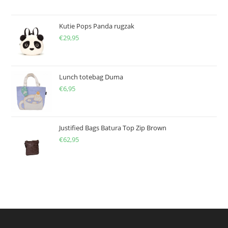
Kutie Pops Panda rugzak
€
29,95
Lunch totebag Duma
€
6,95
Justified Bags Batura Top Zip Brown
€
62,95