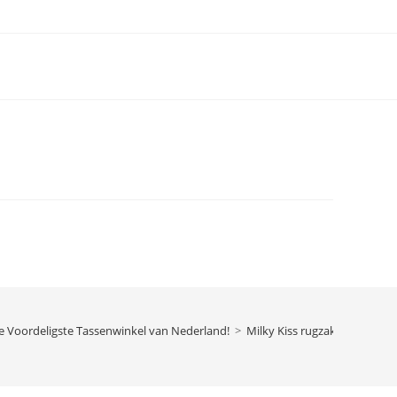
e Voordeligste Tassenwinkel van Nederland!
>
Milky Kiss rugzak Lovely Girl