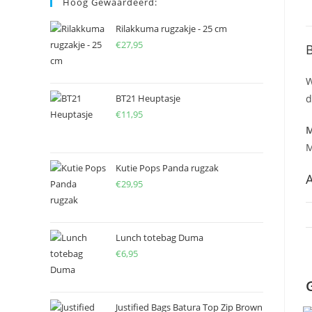
Hoog Gewaardeerd:
Rilakkuma rugzakje - 25 cm
€
27,95
B
W
BT21 Heuptasje
d
€
11,95
M
M
Kutie Pops Panda rugzak
A
€
29,95
Lunch totebag Duma
€
6,95
Justified Bags Batura Top Zip Brown