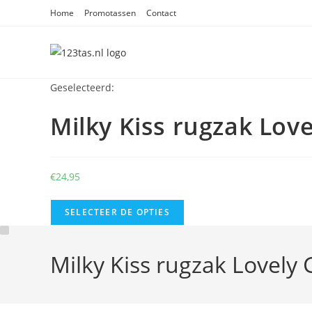
Ga
Home
Promotassen
Contact
naar
inhoud
Geselecteerd:
Milky Kiss rugzak Lov
€
24,95
SELECTEER DE OPTIES
Milky Kiss rugzak Lovely G