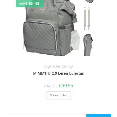
AANBIEDING!
MIMMTI Tas
,
Tas Grijs
MIMMTI® 2.0 Leren Luiertas
Oorspronkelijke
Huidige
€
99,95
€
149,95
prijs
prijs
was:
is:
Meer info!
€149,95.
€99,95.
Zoeken