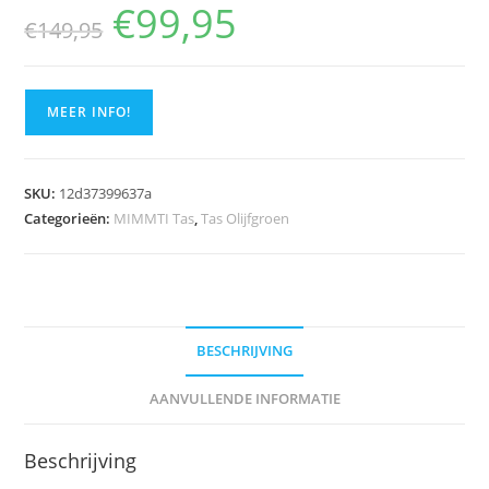
€
99,95
Oorspronkelijke
Huidige
€
149,95
prijs
prijs
was:
is:
€149,95.
€99,95.
MEER INFO!
SKU:
12d37399637a
Categorieën:
MIMMTI Tas
,
Tas Olijfgroen
BESCHRIJVING
AANVULLENDE INFORMATIE
Beschrijving