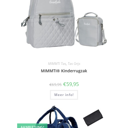
MIMMTI Tas
,
Tas Grijs
MIMMTI® Kinderrugzak
Oorspronkelijke
Huidige
€
59,95
€
69,95
prijs
prijs
was:
is:
Meer info!
€69,95.
€59,95.
AANBIEDING!