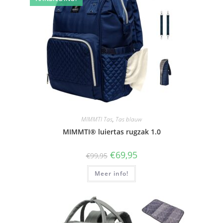
MIMMTI Tas
,
Tas blauw
MIMMTI® luiertas rugzak 1.0
Oorspronkelijke
Huidige
€
69,95
€
99,95
prijs
prijs
was:
is:
Meer info!
€99,95.
€69,95.