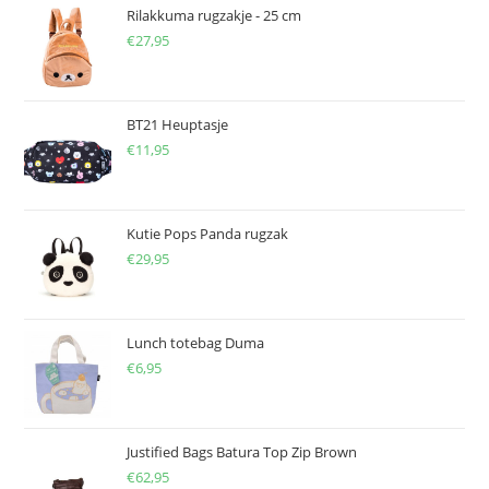
Rilakkuma rugzakje - 25 cm
€
27,95
BT21 Heuptasje
€
11,95
Kutie Pops Panda rugzak
€
29,95
Lunch totebag Duma
€
6,95
Justified Bags Batura Top Zip Brown
€
62,95