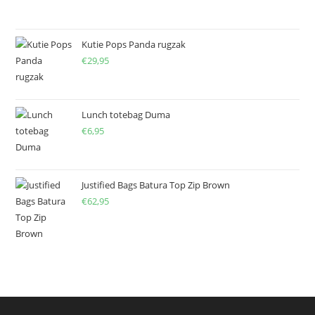
Kutie Pops Panda rugzak
€
29,95
Lunch totebag Duma
€
6,95
Justified Bags Batura Top Zip Brown
€
62,95