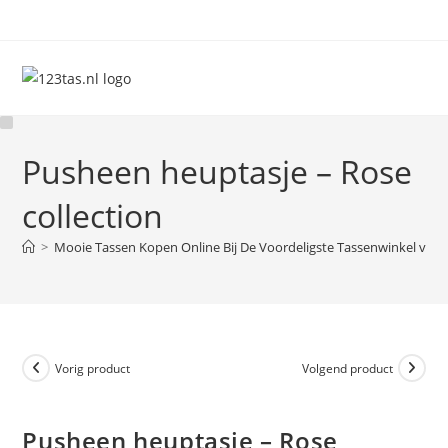
Ga
naar
inhoud
Pusheen heuptasje – Rose
collection
>
Mooie Tassen Kopen Online Bij De Voordeligste Tassenwinkel van 
Vorig product
Volgend product
Pusheen heuptasje – Rose