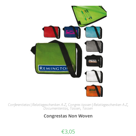
Conferentietas|Relatiegeschenken A-Z
,
Congres tassen|Relatiegeschenken A-Z
,
Documententas
,
Tassen
,
Tassen
Congrestas Non Woven
€
3,05