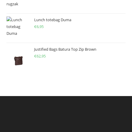
Lunch totebag Duma
€
6,95
Justified Bags Batura Top Zip Brown
€
62,95