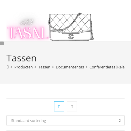
Ga
naar
inhoud
Tassen
>
Producten
>
Tassen
>
Documententas
>
Conferentietas|Relatie
Standaard sortering