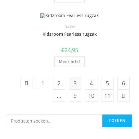
Tassen
Kidzroom Fearless rugzak
€
24,95
Meer info!
1
2
3
4
5
6
…
9
10
11
Zoeken
ZOEKEN