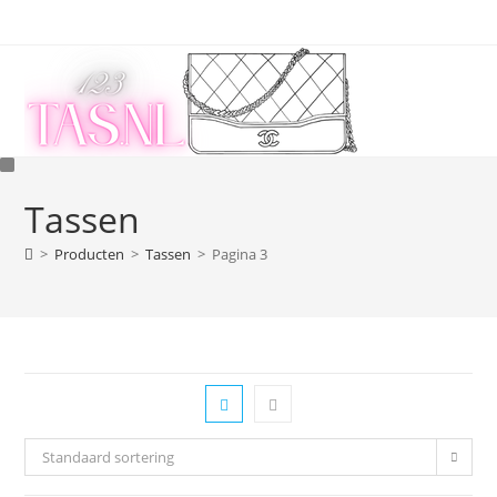
Ga
naar
inhoud
Tassen
>
Producten
>
Tassen
>
Pagina 3
Standaard sortering