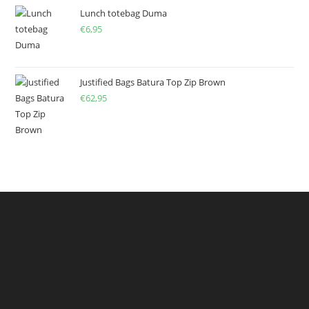
Lunch totebag Duma
€
6,95
Justified Bags Batura Top Zip Brown
€
62,95