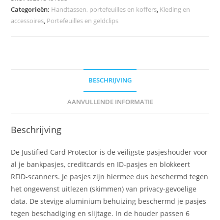
Categorieën:
Handtassen, portefeuilles en koffers
,
Kleding en
accessoires
,
Portefeuilles en geldclips
BESCHRIJVING
AANVULLENDE INFORMATIE
Beschrijving
De Justified Card Protector is de veiligste pasjeshouder voor
al je bankpasjes, creditcards en ID-pasjes en blokkeert
RFID-scanners. Je pasjes zijn hiermee dus beschermd tegen
het ongewenst uitlezen (skimmen) van privacy-gevoelige
data. De stevige aluminium behuizing beschermd je pasjes
tegen beschadiging en slijtage. In de houder passen 6