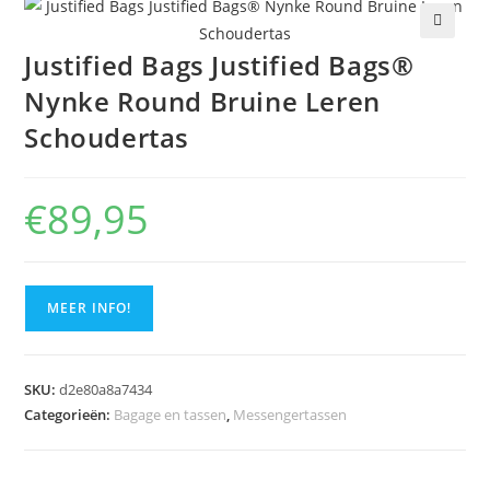
Justified Bags Justified Bags®
Nynke Round Bruine Leren
Schoudertas
€
89,95
MEER INFO!
SKU:
d2e80a8a7434
Categorieën:
Bagage en tassen
,
Messengertassen