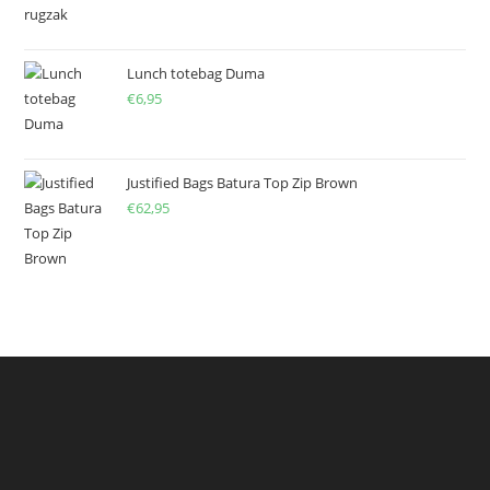
Lunch totebag Duma
€
6,95
Justified Bags Batura Top Zip Brown
€
62,95