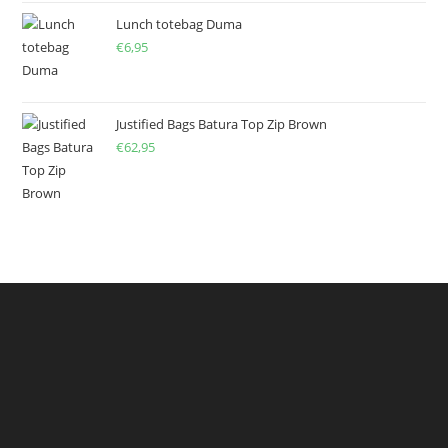
Lunch totebag Duma
€
6,95
Justified Bags Batura Top Zip Brown
€
62,95