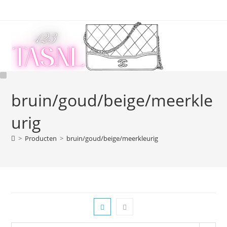
Ga
naar
inhoud
bruin/goud/beige/meerkle
urig
>
Producten
>
bruin/goud/beige/meerkleurig