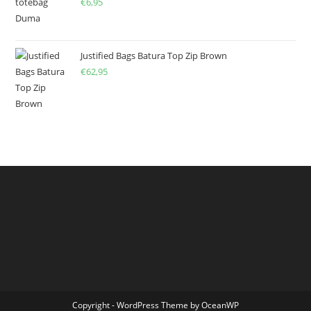
€
6,95
Justified Bags Batura Top Zip Brown
€
62,95
Copyright - WordPress Theme by OceanWP