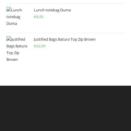
Lunch totebag Duma
€
6,95
Justified Bags Batura Top Zip Brown
€
62,95