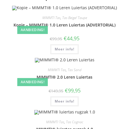
MIMMTI Tas
,
Tas Beige/ Taupe
Kopie – MIMMTI® 1.0 Leren Luiertas (ADVERTORIAL)
AANBIEDING!
Oorspronkelijke
Huidige
€
44,95
€
99,95
prijs
prijs
was:
is:
Meer info!
€99,95.
€44,95.
MIMMTI Tas
,
Tas Sand
MIMMTI® 2.0 Leren Luiertas
AANBIEDING!
Oorspronkelijke
Huidige
€
99,95
€
149,95
prijs
prijs
was:
is:
Meer info!
€149,95.
€99,95.
MIMMTI Tas
,
Tas Cognac