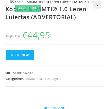
Kopie – MIMMTI® 1.0 Leren
AANBIEDING!
🔍
Luiertas (ADVERTORIAL)
€
44,95
Oorspronkelijke
Huidige
€
99,95
prijs
prijs
was:
is:
€99,95.
€44,95.
MEER INFO!
SKU:
5ae8fcbaed1d
Categorieën:
MIMMTI Tas
,
Tas Cognac
BESCHRIJVING