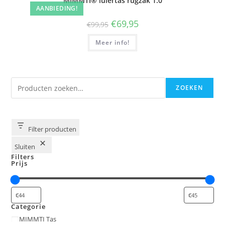
MIMMTI® luiertas rugzak 1.0
AANBIEDING!
Oorspronkelijke
Huidige
€
69,95
€
99,95
prijs
prijs
was:
is:
Meer info!
€99,95.
€69,95.
Zoeken
ZOEKEN
Filter producten
Sluiten
Filters
Prijs
Categorie
Categorie
MIMMTI Tas