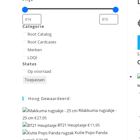
Categorie
Categorie
Root Catalog
Root Cardcases
Merken
S
LOQI
Status
Status
Op voorraad
Toepassen
w
Hoog Gewaardeerd:
Rilakkuma rugzakje -
25 cm
€
27,95
BT21 Heuptasje
€
11,95
Kutie Pops Panda
rugzak
€
29,95