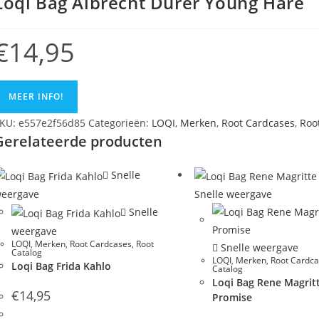
Loqi Bag Albrecht Dürer Young Hare
€
14,95
MEER INFO!
KU:
e557e2f56d85
Categorieën:
LOQI
,
Merken
,
Root Cardcases
,
Roo
Gerelateerde producten
Snelle
eergave
Snelle weergave
Snelle
weergave
LOQI
,
Merken
,
Root Cardcases
,
Root
Snelle weergave
Catalog
LOQI
,
Merken
,
Root Cardc
Loqi Bag Frida Kahlo
Catalog
Loqi Bag Rene Magrit
€
14,95
Promise