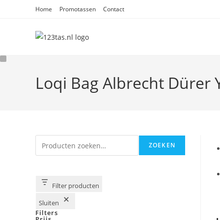
Ga
Home
Promotassen
Contact
naar
inhoud
Loqi Bag Albrecht Dürer
Zoeken
ZOEKEN
Filter producten
Sluiten
Filters
Prijs