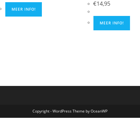
€
14,95
MEER INFO!
MEER INFO!
Copyright - WordPress Theme by OceanWP