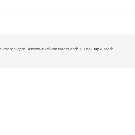
e Voordeligste Tassenwinkel van Nederland!
>
Loqi Bag Albrecht Dürer You