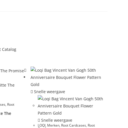
t Catalog
Snelle weergave
ases
,
Root
te The
Snelle weergave
LOQI
,
Merken
,
Root Cardcases
,
Root