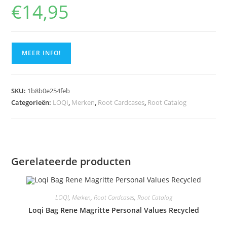
€
14,95
MEER INFO!
SKU:
1b8b0e254feb
Categorieën:
LOQI
,
Merken
,
Root Cardcases
,
Root Catalog
Gerelateerde producten
LOQI
,
Merken
,
Root Cardcases
,
Root Catalog
Loqi Bag Rene Magritte Personal Values Recycled