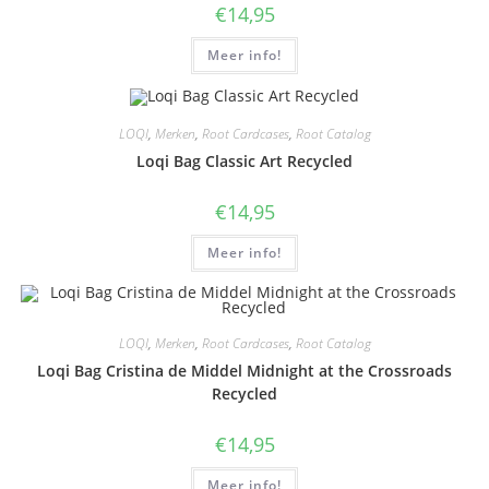
€
14,95
Meer info!
LOQI
,
Merken
,
Root Cardcases
,
Root Catalog
Loqi Bag Classic Art Recycled
€
14,95
Meer info!
LOQI
,
Merken
,
Root Cardcases
,
Root Catalog
Loqi Bag Cristina de Middel Midnight at the Crossroads
Recycled
€
14,95
Meer info!