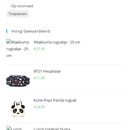
Status
Op voorraad
Toepassen
Hoog Gewaardeerd:
Rilakkuma rugzakje - 25 cm
€
27,95
BT21 Heuptasje
€
11,95
Kutie Pops Panda rugzak
€
29,95
Lunch totebag Duma