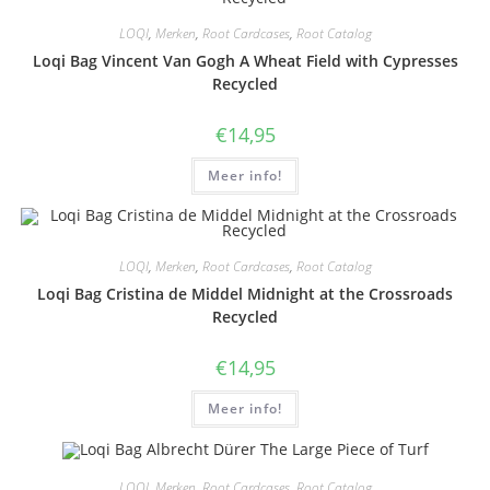
LOQI
,
Merken
,
Root Cardcases
,
Root Catalog
Loqi Bag Vincent Van Gogh A Wheat Field with Cypresses
Recycled
€
14,95
Meer info!
LOQI
,
Merken
,
Root Cardcases
,
Root Catalog
Loqi Bag Cristina de Middel Midnight at the Crossroads
Recycled
€
14,95
Meer info!
LOQI
,
Merken
,
Root Cardcases
,
Root Catalog