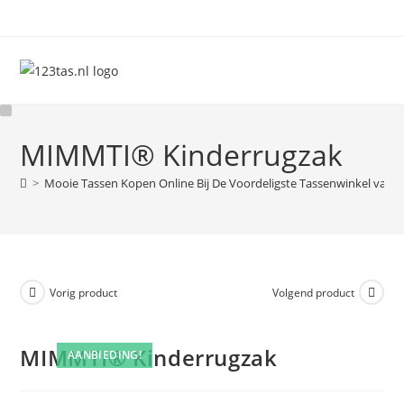
Ga
naar
inhoud
MIMMTI® Kinderrugzak
>
Mooie Tassen Kopen Online Bij De Voordeligste Tassenwinkel van 
Vorig product
Volgend product
MIMMTI® Kinderrugzak
AANBIEDING!