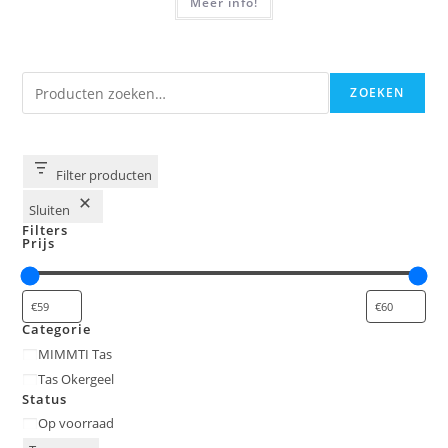
Meer info!
€99,95.
€69,95.
Zoeken
ZOEKEN
Filter producten
Sluiten
Filters
Prijs
Categorie
Categorie
MIMMTI Tas
Tas Okergeel
Status
Status
Op voorraad