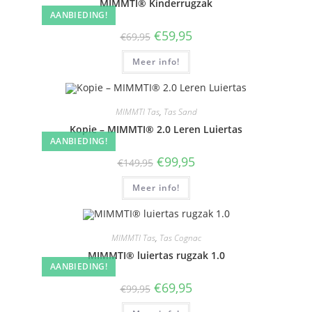
MIMMTI® Kinderrugzak
AANBIEDING!
Oorspronkelijke
Huidige
€
59,95
€
69,95
prijs
prijs
was:
is:
Meer info!
€69,95.
€59,95.
MIMMTI Tas
,
Tas Sand
Kopie – MIMMTI® 2.0 Leren Luiertas
AANBIEDING!
Oorspronkelijke
Huidige
€
99,95
€
149,95
prijs
prijs
was:
is:
Meer info!
€149,95.
€99,95.
MIMMTI Tas
,
Tas Cognac
MIMMTI® luiertas rugzak 1.0
AANBIEDING!
Oorspronkelijke
Huidige
€
69,95
€
99,95
prijs
prijs
was:
is: