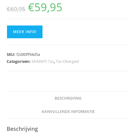
€
59,95
Oorspronkelijke
Huidige
€
69,95
prijs
prijs
was:
is:
€69,95.
€59,95.
MEER INFO!
SKU:
f2d80ff94d5a
Categorieën:
MIMMTI Tas
,
Tas Okergeel
BESCHRIJVING
AANVULLENDE INFORMATIE
Beschrijving