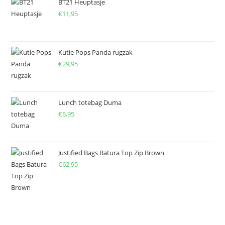
BT21 Heuptasje
€
11,95
Kutie Pops Panda rugzak
€
29,95
Lunch totebag Duma
€
6,95
Justified Bags Batura Top Zip Brown
€
62,95