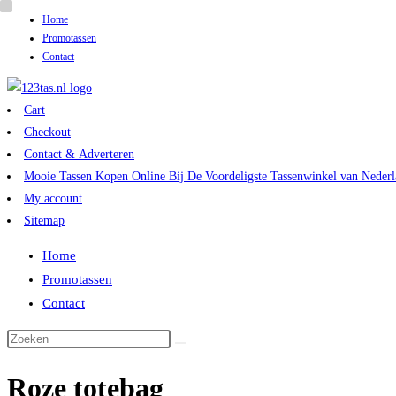
Home
Ga
Promotassen
naar
Contact
inhoud
Cart
Checkout
Contact & Adverteren
Mooie Tassen Kopen Online Bij De Voordeligste Tassenwinkel van Nederl
My account
Sitemap
Home
Promotassen
Contact
Zoek
op
Roze totebag
deze