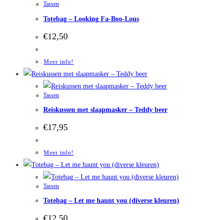
Tassen
Totebag – Looking Fa-Boo-Lous
€
12,50
Meer info!
Tassen
Reiskussen met slaapmasker – Teddy beer
€
17,95
Meer info!
Tassen
Totebag – Let me haunt you (diverse kleuren)
€
12,50