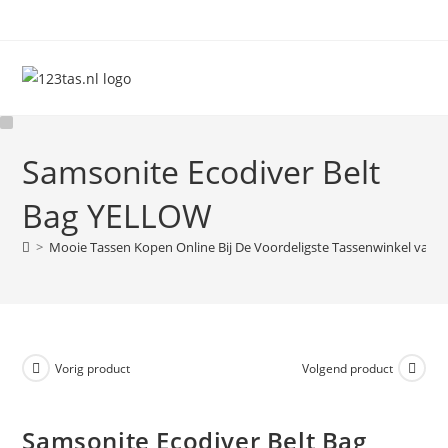
Ga
naar
inhoud
Samsonite Ecodiver Belt
Bag YELLOW
>
Mooie Tassen Kopen Online Bij De Voordeligste Tassenwinkel van 
Vorig product
Volgend product
Samsonite Ecodiver Belt Bag