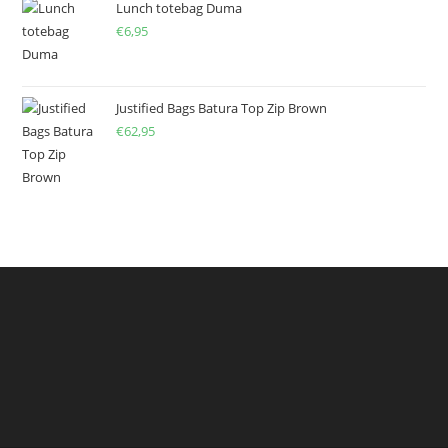
Lunch totebag Duma
€
6,95
Justified Bags Batura Top Zip Brown
€
62,95