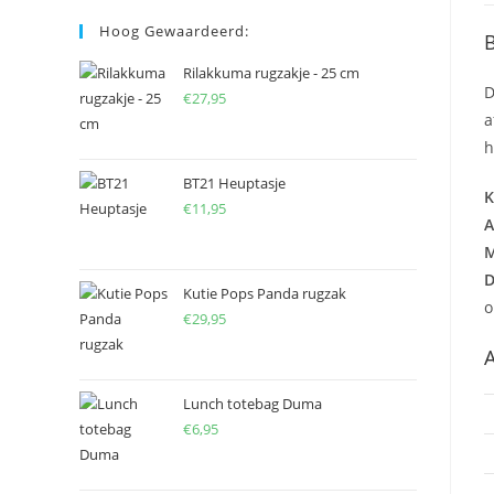
Hoog Gewaardeerd:
B
Rilakkuma rugzakje - 25 cm
D
€
27,95
a
h
BT21 Heuptasje
K
€
11,95
A
M
D
Kutie Pops Panda rugzak
o
€
29,95
A
Lunch totebag Duma
€
6,95