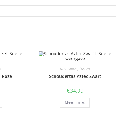
Snelle
Snelle
weergave
en
accessoires
,
Tassen
n Roze
Schoudertas Aztec Zwart
€
34,99
Meer info!