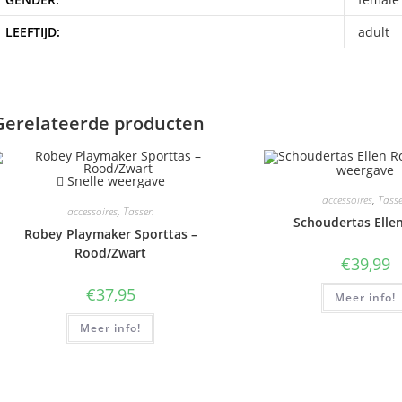
LEEFTIJD:
adult
Gerelateerde producten
weergave
Snelle weergave
accessoires
,
Tass
accessoires
,
Tassen
Schoudertas Elle
Robey Playmaker Sporttas –
Rood/Zwart
€
39,99
€
37,95
Meer info!
Meer info!