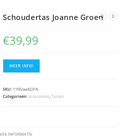
Schoudertas Joanne Groen
€
39,99
MEER INFO!
SKU:
11f42aa4231b
Categorieën:
accessoires
,
Tassen
DE INFORMATIE