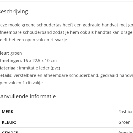
eschrijving
eze mooie groene schoudertas heeft een gedraaid handvat met goud
fneembare schouderband zodat je hem ook als handtas kan dragen.
eeft het een open vak en ritsvakje.
leur:
groen
fmetingen:
16 x 22,5 x 10 cm
ateriaal:
immitatie leder (pvc)
etails:
verstelbare en afneembare schouderband, gedraaid handvat 
pen vak en 1 ritsvakje
anvullende informatie
MERK:
Fashio
KLEUR:
Groen
GENDER:
female