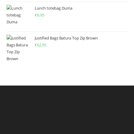
Lunch totebag Duma
€
6,95
Justified Bags Batura Top Zip Brown
€
62,95