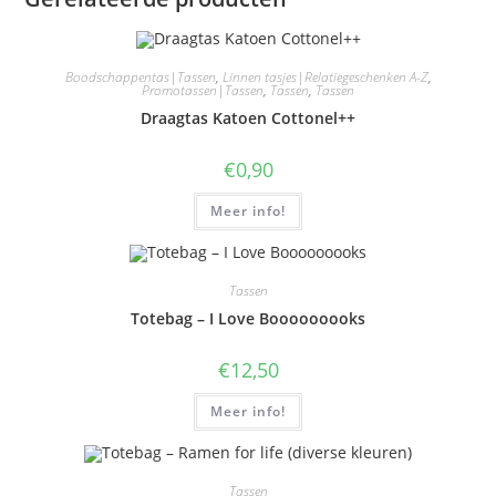
Boodschappentas|Tassen
,
Linnen tasjes|Relatiegeschenken A-Z
,
Promotassen|Tassen
,
Tassen
,
Tassen
Draagtas Katoen Cottonel++
€
0,90
Meer info!
Tassen
Totebag – I Love Booooooooks
€
12,50
Meer info!
Tassen