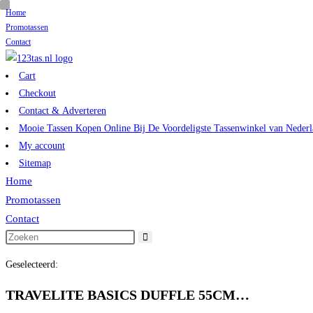
Home
Ga
Promotassen
naar
Contact
inhoud
Cart
Checkout
Contact & Adverteren
Mooie Tassen Kopen Online Bij De Voordeligste Tassenwinkel van Nederl
My account
Sitemap
Home
Promotassen
Contact
Zoek
op
Geselecteerd:
deze
site
TRAVELITE BASICS DUFFLE 55CM…