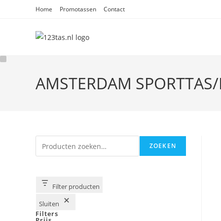
Ga
Home
Promotassen
Contact
naar
inhoud
AMSTERDAM SPORTTAS/R
Zoeken
ZOEKEN
Filter producten
Sluiten
Filters
Prijs