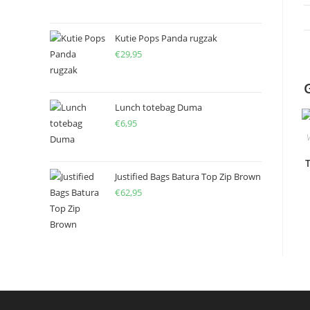
Kutie Pops Panda rugzak
€
29,95
Lunch totebag Duma
€
6,95
Justified Bags Batura Top Zip Brown
€
62,95