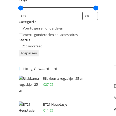
Categorie
Categorie
Voertuigen en onderdelen
Voertuigonderdelen en -accessoires
Status
Status
Op voorraad
Toepassen
Hoog Gewaardeerd:
Rilakkuma rugzakje - 25 cm
€
27,95
B
A
BT21 Heuptasje
A
€
11,95