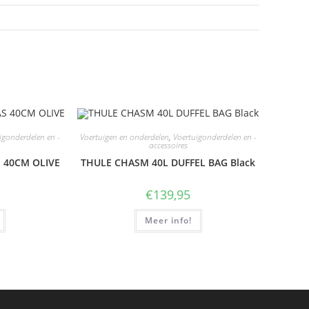
igonderdelen en -
Voertuigen en onderdelen
,
Voertuigonderdelen en -
accessoires
S 40CM OLIVE
THULE CHASM 40L DUFFEL BAG Black
€
139,95
Meer info!