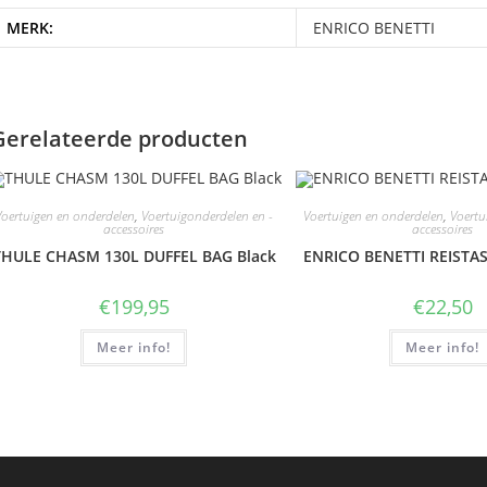
MERK:
ENRICO BENETTI
Gerelateerde producten
Voertuigen en onderdelen
,
Voertuigonderdelen en -
Voertuigen en onderdelen
,
Voertu
accessoires
accessoires
THULE CHASM 130L DUFFEL BAG Black
ENRICO BENETTI REISTA
€
199,95
€
22,50
Meer info!
Meer info!