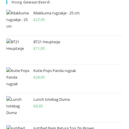
Hoog Gewaardeerd:
Rilakkuma rugzakje - 25 cm
€
27,95
BT21 Heuptasje
€
11,95
Kutie Pops Panda rugzak
€
29,95
Lunch totebag Duma
€
6,95
Justified Bags Batura Top Zip Brown