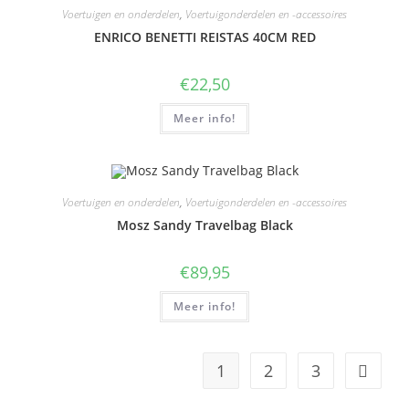
Voertuigen en onderdelen
,
Voertuigonderdelen en -accessoires
ENRICO BENETTI REISTAS 40CM RED
€
22,50
Meer info!
Voertuigen en onderdelen
,
Voertuigonderdelen en -accessoires
Mosz Sandy Travelbag Black
€
89,95
Meer info!
1
2
3