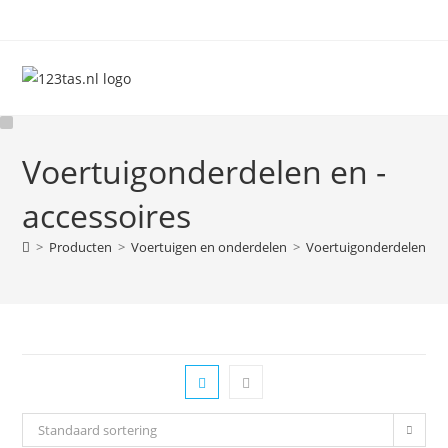
Ga
naar
inhoud
Voertuigonderdelen en -
accessoires
>
Producten
>
Voertuigen en onderdelen
>
Voertuigonderdelen en 
Standaard sortering