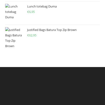
Lunch totebag Duma
€
6,95
Justified Bags Batura Top Zip Brown
€
62,95