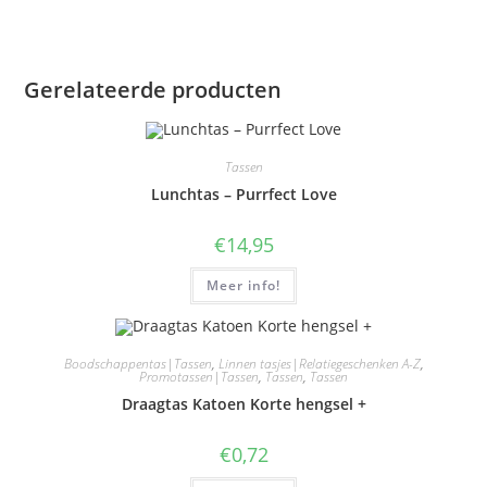
Gerelateerde producten
Tassen
Lunchtas – Purrfect Love
€
14,95
Meer info!
Boodschappentas|Tassen
,
Linnen tasjes|Relatiegeschenken A-Z
,
Promotassen|Tassen
,
Tassen
,
Tassen
Draagtas Katoen Korte hengsel +
€
0,72