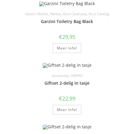
Garzini Wallets
,
Merken
,
Root Cardcases
,
Root Catalog
Garzini Toiletry Bag Black
€
29,95
Meer info!
accessoires
,
CADEAU
Giftset 2-delig in tasje
€
22,99
Meer info!