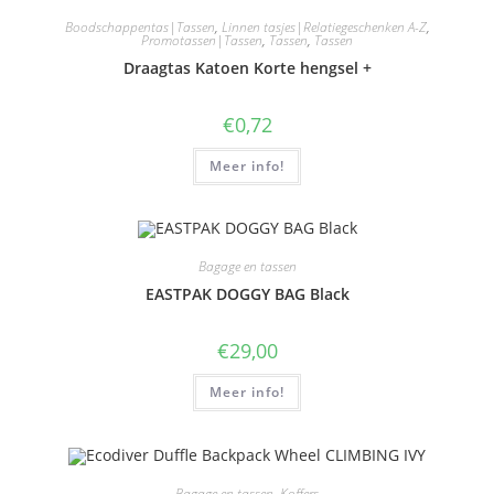
Boodschappentas|Tassen
,
Linnen tasjes|Relatiegeschenken A-Z
,
Promotassen|Tassen
,
Tassen
,
Tassen
Draagtas Katoen Korte hengsel +
€
0,72
Meer info!
Bagage en tassen
EASTPAK DOGGY BAG Black
€
29,00
Meer info!
Bagage en tassen
,
Koffers