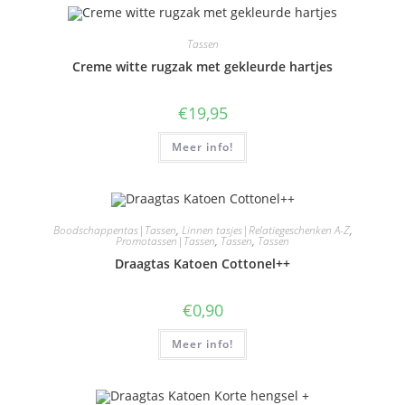
Tassen
Creme witte rugzak met gekleurde hartjes
€
19,95
Meer info!
Boodschappentas|Tassen
,
Linnen tasjes|Relatiegeschenken A-Z
,
Promotassen|Tassen
,
Tassen
,
Tassen
Draagtas Katoen Cottonel++
€
0,90
Meer info!