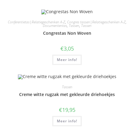
Conferentietas|Relatiegeschenken A-Z
,
Congres tassen|Relatiegeschenken A-Z
,
Documententas
,
Tassen
,
Tassen
Congrestas Non Woven
€
3,05
Meer info!
Tassen
Creme witte rugzak met gekleurde driehoekjes
€
19,95
Meer info!